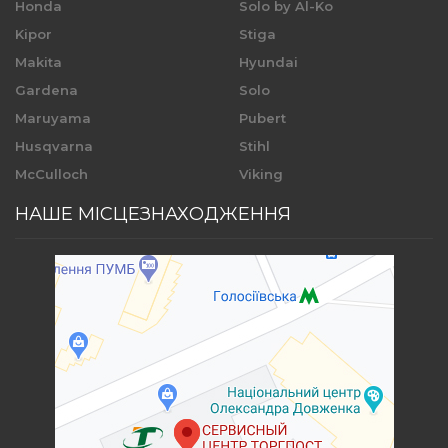
Honda
Solo by Al-Ko
Kipor
Stiga
Makita
Hyundai
Gardena
Solo
Maruyama
Pubert
Husqvarna
Stihl
McCulloch
Viking
НАШЕ МІСЦЕЗНАХОДЖЕННЯ