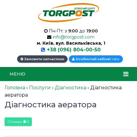
Пн-Пт: з
9:00
до
19:00
info@torgpost.com
м. Київ, вул. Васильківська, 1
+38 (096) 804-00-50
new
Замовити запчастини
Особистий кабінет
МЕНЮ
Головна
›
Послуги
›
Діагностика
›
Діагностика
аератора
Діагностика аератора
Отзывы
5