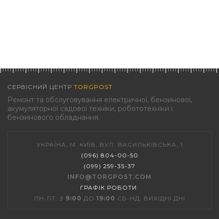
СЕРВІСНИЙ ЦЕНТР
TORGPOST
Ремонт та обслуговування електричної, бензинової,
акумуляторної садової техніки, робототехніки і
бензинового обладнання.
УКРАЇНА, М. КИЇВ, ВУЛ. ВАСИЛЬКІВСЬКА, 1
(096) 804-00-50
(099) 259-35-37
INFO@TORGPOST.COM
ГРАФІК РОБОТИ
:
ПН-ПТ: З
9:00
ДО
19:00
СБ-НД: ВИХІДНІ ДНІ