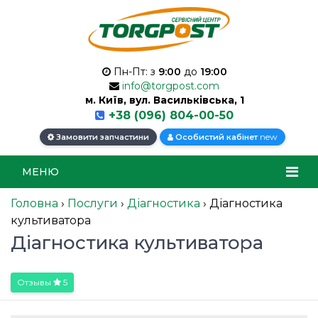
Пн-Пт: з
9:00
до
19:00
info@torgpost.com
м. Київ, вул. Васильківська, 1
+38 (096) 804-00-50
new
Замовити запчастини
Особистий кабінет
МЕНЮ
Головна
›
Послуги
›
Діагностика
›
Діагностика
культиватора
Діагностика культиватора
Отзывы
5