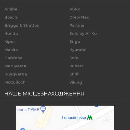
Alpina
Al-Ko
Bosch
Oleo-Mac
Briggs & Stratton
Partner
Honda
Solo by Al-Ko
Kipor
Stiga
Makita
Hyundai
Gardena
Solo
Maruyama
Pubert
Husqvarna
Stihl
McCulloch
Viking
НАШЕ МІСЦЕЗНАХОДЖЕННЯ