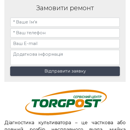
Замовити ремонт
Відправити заявку
Діагностика культиватора – це часткова або
повний розбір несправного вузла, мийка