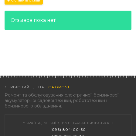
Оставить отзыв
Отзывов пока нет!
СЕРВІСНИЙ ЦЕНТР
TORGPOST
Ремонт та обслуговування електричної, бензинової,
акумуляторної садової техніки, робототехніки і
бензинового обладнання.
УКРАЇНА, М. КИЇВ, ВУЛ. ВАСИЛЬКІВСЬКА, 1
(096) 804-00-50