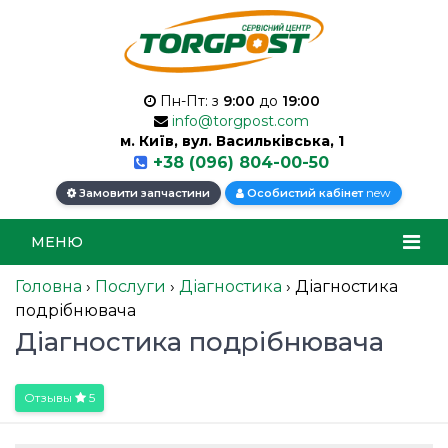
Пн-Пт: з
9:00
до
19:00
info@torgpost.com
м. Київ, вул. Васильківська, 1
+38 (096) 804-00-50
new
Замовити запчастини
Особистий кабінет
МЕНЮ
Головна
›
Послуги
›
Діагностика
›
Діагностика
подрібнювача
Діагностика подрібнювача
Отзывы
5