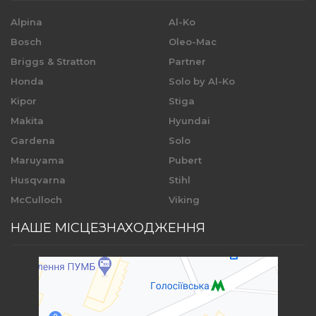
Alpina
Al-Ko
Bosch
Oleo-Mac
Briggs & Stratton
Partner
Honda
Solo by Al-Ko
Kipor
Stiga
Makita
Hyundai
Gardena
Solo
Maruyama
Pubert
Husqvarna
Stihl
McCulloch
Viking
НАШЕ МІСЦЕЗНАХОДЖЕННЯ