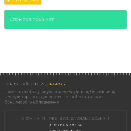
Оставить отзыв
Отзывов пока нет!
СЕРВІСНИЙ ЦЕНТР
TORGPOST
Ремонт та обслуговування електричної, бензинової,
акумуляторної садової техніки, робототехніки і
бензинового обладнання.
УКРАЇНА, М. КИЇВ, ВУЛ. ВАСИЛЬКІВСЬКА, 1
(096) 804-00-50