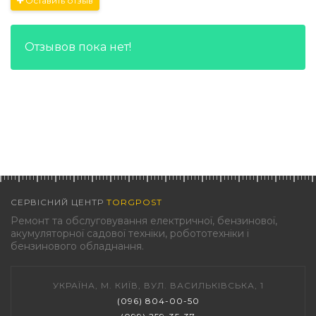
Оставить отзыв
Отзывов пока нет!
СЕРВІСНИЙ ЦЕНТР
TORGPOST
Ремонт та обслуговування електричної, бензинової,
акумуляторної садової техніки, робототехніки і
бензинового обладнання.
УКРАЇНА, М. КИЇВ, ВУЛ. ВАСИЛЬКІВСЬКА, 1
(096) 804-00-50