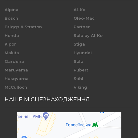
Alpina
Al-Ko
Bosch
Oleo-Mac
Briggs & Stratton
Partner
Honda
Solo by Al-Ko
Kipor
Stiga
Makita
Hyundai
Gardena
Solo
Maruyama
Pubert
Husqvarna
Stihl
McCulloch
Viking
НАШЕ МІСЦЕЗНАХОДЖЕННЯ