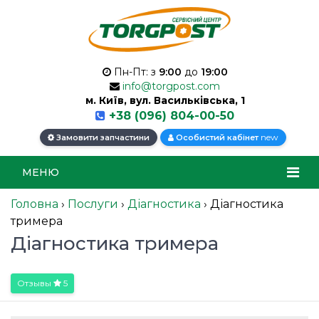
Пн-Пт: з
9:00
до
19:00
info@torgpost.com
м. Київ, вул. Васильківська, 1
+38 (096) 804-00-50
new
Замовити запчастини
Особистий кабінет
МЕНЮ
Головна
›
Послуги
›
Діагностика
›
Діагностика
тримера
Діагностика тримера
Отзывы
5