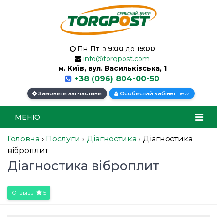
Пн-Пт: з
9:00
до
19:00
info@torgpost.com
м. Київ, вул. Васильківська, 1
+38 (096) 804-00-50
new
Замовити запчастини
Особистий кабінет
МЕНЮ
Головна
›
Послуги
›
Діагностика
›
Діагностика
віброплит
Діагностика віброплит
Отзывы
5