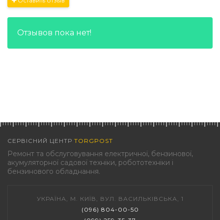
Оставить отзыв
Отзывов пока нет!
СЕРВІСНИЙ ЦЕНТР
TORGPOST
Ремонт та обслуговування електричної, бензинової,
акумуляторної садової техніки, робототехніки і
бензинового обладнання.
УКРАЇНА, М. КИЇВ, ВУЛ. ВАСИЛЬКІВСЬКА, 1
(096) 804-00-50