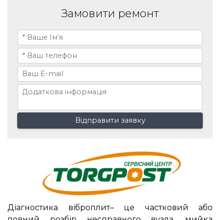
Замовити ремонт
Відправити заявку
Діагностика віброплит– це частковий або
повний розбір несправного вузла, мийка