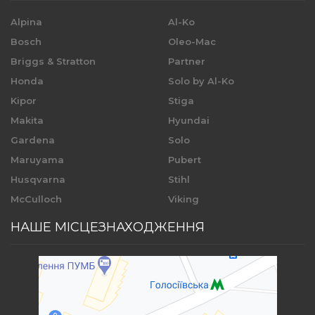
Alpina
Al-Ko
Bosch
Oleo-Mac
Briggs & Stratton
Partner
Honda
Solo by Al-Ko
Kipor
Stiga
Makita
Hyundai
Gardena
Solo
Maruyama
Pubert
Husqvarna
Stihl
McCulloch
Viking
НАШЕ МІСЦЕЗНАХОДЖЕННЯ