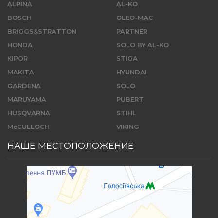
ALPINA
AL-KO
BOSCH
OLEO-MAC
BRIGGS&STRATTON
PARTNER
HONDA
SOLO BY AL-KO
KIPOR
STIGA
MAKITA
HYUNDAI
GARDENA
SOLO
MARUYAMA
PUBERT
HUSQVARNA
STIHL
McCULLOCH
VIKING
НАШЕ МЕСТОПОЛОЖЕНИЕ