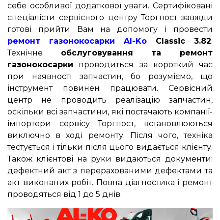
себе особливої додаткової уваги. Сертифіковані
спеціалісти сервісного центру Торгпост завжди
готові прийти Вам на допомогу і провести
ремонт газонокосарки Al-Ko
Classic 3.82
.
Технічне
обслуговування та ремонт
газонокосарки
проводиться за короткий час
при наявності запчастин, бо розуміємо, що
інструмент повинен працювати. Сервісний
центр не проводить реалізацію запчастин,
оскільки всі запчастини, які постачають компанії-
імпортери сервісу Торгпост, встановлюються
виключно в ході ремонту. Після чого, техніка
тестується і тільки після цього видається клієнту.
Також клієнтові на руки видаються документи:
дефектний акт з перерахованими дефектами та
акт виконаних робіт. Повна діагностика і ремонт
проводяться від 1 до 5 днів.