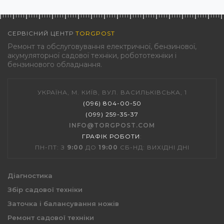
СЕРВІСНИЙ ЦЕНТР
TORGPOST
Ремонт та обслуговування електричної, бензинової,
акумуляторної садової техніки, робототехніки і
бензинового обладнання.
УКРАЇНА, М. КИЇВ, ВУЛ. ВАСИЛЬКІВСЬКА, 1
(096) 804-00-50
(099) 259-35-37
INFO@TORGPOST.COM
ГРАФІК РОБОТИ
:
ПН-ПТ: З
9:00
ДО
19:00
СБ-НД: ВИХІДНІ ДНІ
Діагностика
Збір садової техніки
Заточка і балансування ножів
Ремонт садової техніки