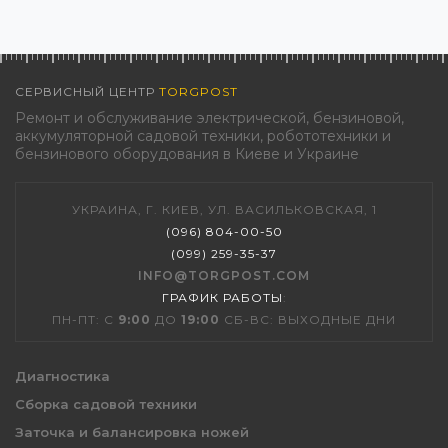
СЕРВИСНЫЙ ЦЕНТР
TORGPOST
Ремонт и обслуживание электрической, бензиновой,
аккумуляторной садовой техники, робототехники и
бензинового оборудования в Киеве и Украине
УКРАИНА, Г. КИЕВ, УЛ. ВАСИЛЬКОВСКАЯ, 1
(096) 804-00-50
(099) 259-35-37
INFO@TORGPOST.COM
ГРАФИК РАБОТЫ
:
ПН-ПТ: С
9:00
ДО
19:00
СБ-ВС: ВЫХОДНЫЕ ДНИ
Диагностика
Сборка садовой техники
Заточка и балансировка ножей