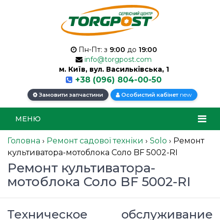
Пн-Пт: з
9:00
до
19:00
info@torgpost.com
м. Київ, вул. Васильківська, 1
+38 (096) 804-00-50
new
Замовити запчастини
Особистий кабінет
МЕНЮ
Головна
›
Ремонт садової техніки
›
Solo
›
Ремонт
культиватора-мотоблока Соло BF 5002-RI
Ремонт культиватора-
мотоблока Соло BF 5002-RI
Техническое обслуживание