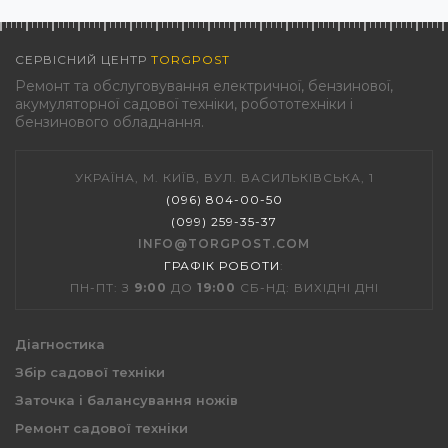
СЕРВІСНИЙ ЦЕНТР
TORGPOST
Ремонт та обслуговування електричної, бензинової,
акумуляторної садової техніки, робототехніки і
бензинового обладнання.
УКРАЇНА, М. КИЇВ, ВУЛ. ВАСИЛЬКІВСЬКА, 1
(096) 804-00-50
(099) 259-35-37
INFO@TORGPOST.COM
ГРАФІК РОБОТИ
:
ПН-ПТ: З
9:00
ДО
19:00
СБ-НД: ВИХІДНІ ДНІ
Діагностика
Збір садової техніки
Заточка і балансування ножів
Ремонт садової техніки