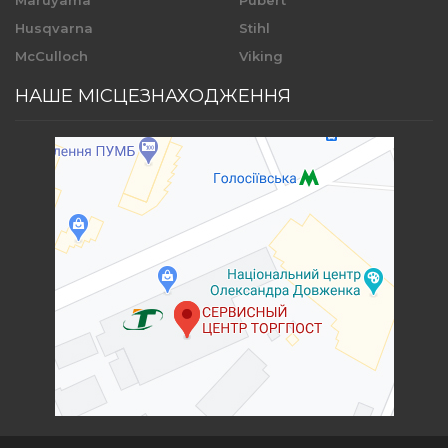
Maruyama
Pubert
Husqvarna
Stihl
McCulloch
Viking
НАШЕ МІСЦЕЗНАХОДЖЕННЯ