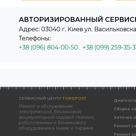
АВТОРИЗИРОВАННЫЙ СЕРВИС
Адрес: 03040 г. Киев ул. Васильковска
Телефоны:
+38 (096) 804-00-50
+38 (099) 259-35-
СЕРВИСНЫЙ ЦЕНТР
TORGPOST
Диагност
Ремонт и обслуживание
Сборка с
электрической, бензиновой,
аккумуляторной садовой техники,
Заточка 
робототехники и бензинового
Ремонт с
оборудования в Киеве и Украине
Ремонт с