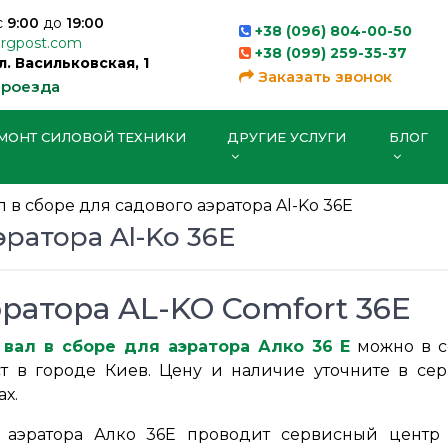
с
9:00
до
19:00
+38 (096) 804-00-50
orgpost.com
+38 (099) 259-35-37
ул. Васильковская, 1
Заказать звонок
проезда
МОНТ СИЛОВОЙ ТЕХНИКИ
ДРУГИЕ УСЛУГИ
БЛОГ
л в сборе для садового аэратора Al-Ko 36Е
эратора Al-Ko 36Е
ратора AL-KO Comfort 36E
ь
вал в сборе для аэратора Алко 36 Е
можно в с
ст в городе Киев. Цену и наличие уточните в с
ах.
 аэратора Алко 36Е проводит сервисный центр 