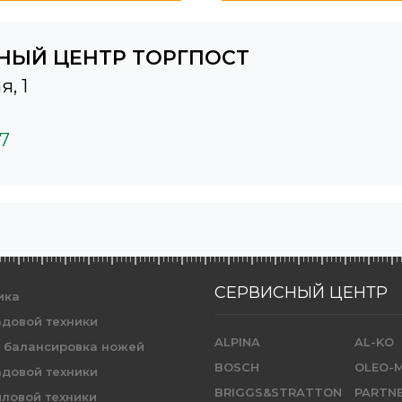
НЫЙ ЦЕНТР ТОРГПОСТ
я, 1
37
СЕРВИСНЫЙ ЦЕНТР
ика
адовой техники
ALPINA
AL-KO
и балансировка ножей
BOSCH
OLEO-
адовой техники
BRIGGS&STRATTON
PARTN
иловой техники