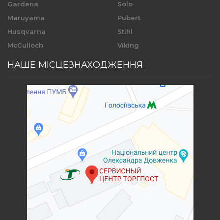
Gardena
Solo
Maruyama
Pubert
Husqvarna
Stihl
McCulloch
Viking
НАШЕ МІСЦЕЗНАХОДЖЕННЯ