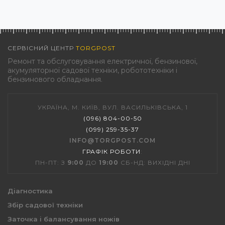
СЕРВІСНИЙ ЦЕНТР
TORGPOST
Ремонт та обслуговування електричної, бензинової,
акумуляторної садової техніки, робототехніки і
бензинового обладнання.
УКРАЇНА, М. КИЇВ, ВУЛ. ВАСИЛЬКІВСЬКА, 1
(096) 804-00-50
(099) 259-35-37
INFO@TORGPOST.COM
ГРАФІК РОБОТИ
:
ПН-ПТ: З
9:00
ДО
19:00
СБ-НД: ВИХІДНІ ДНІ
Діагностика
Збір садової техніки
Заточка і балансування ножів