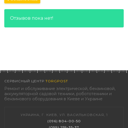
Отзывов пока нет!
СЕРВИСНЫЙ ЦЕНТР
TORGPOST
Ремонт и обслуживание электрической, бензиновой,
аккумуляторной садовой техники, робототехники и
бензинового оборудования в Киеве и Украине
УКРАИНА, Г. КИЕВ, УЛ. ВАСИЛЬКОВСКАЯ, 1
(096) 804-00-50
(099) 259-35-37