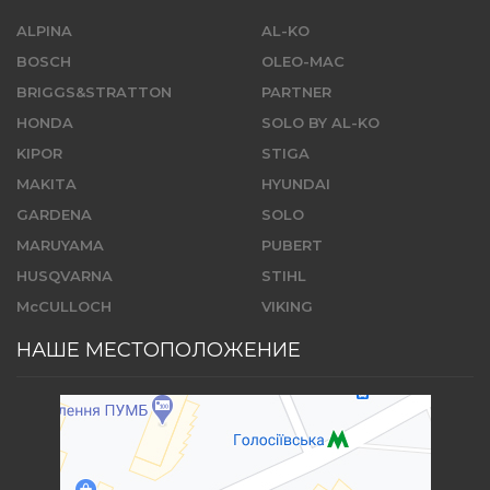
ALPINA
AL-KO
BOSCH
OLEO-MAC
BRIGGS&STRATTON
PARTNER
HONDA
SOLO BY AL-KO
KIPOR
STIGA
MAKITA
HYUNDAI
GARDENA
SOLO
MARUYAMA
PUBERT
HUSQVARNA
STIHL
McCULLOCH
VIKING
НАШЕ МЕСТОПОЛОЖЕНИЕ