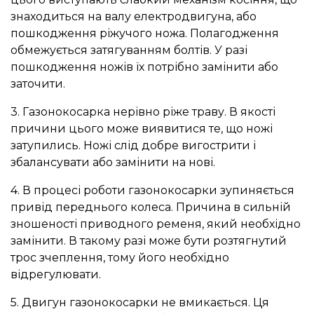
знаходиться на валу електродвигуна, або
пошкодження ріжучого ножа. Полагодження
обмежується затягуванням болтів. У разі
пошкодження ножів їх потрібно замінити або
заточити.
3. Газонокосарка нерівно ріже траву. В якості
причини цього може виявитися те, що ножі
затупились. Ножі слід добре вигострити і
збалансувати або замінити на нові.
4. В процесі роботи газонокосарки зупиняється
привід переднього колеса. Причина в сильній
зношеності приводного ременя, який необхідно
замінити. В такому разі може бути розтягнутий
трос зчеплення, тому його необхідно
відрегулювати.
5. Двигун газонокосарки не вмикається. Ця