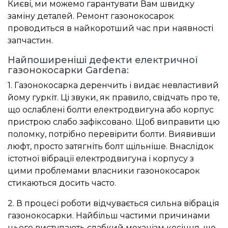
Києві, ми можемо гарантувати Вам швидку
заміну деталей. Ремонт газонокосарок
проводиться в найкоротший час при наявності
запчастин.
Найпоширеніші дефекти електричної
газонокосарки Gardena:
1. Газонокосарка деренчить і видає невластивий
йому гуркіт. Ці звуки, як правило, свідчать про те,
що ослаблені болти електродвигуна або корпус
пристрою слабо зафіксовано. Щоб виправити цю
поломку, потрібно перевірити болти. Виявивши
люфт, просто затягніть болт щільніше. Внаслідок
істотної вібрації електродвигуна і корпусу з
цими проблемами власники газонокосарок
стикаються досить часто.
2. В процесі роботи відчувається сильна вібрація
газонокосарки. Найбільш частими причинами
цього виступають слабкий механізм косіння, що