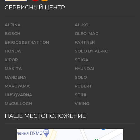
СЕРВИСНЫЙ ЦЕНТР
ALPINA
AL-KO
BOSCH
OLEO-MAC
BRIGGS&STRATTON
PARTNER
HONDA
SOLO BY AL-KO
KIPOR
STIGA
MAKITA
HYUNDAI
GARDENA
SOLO
MARUYAMA
PUBERT
HUSQVARNA
STIHL
McCULLOCH
VIKING
НАШЕ МЕСТОПОЛОЖЕНИЕ