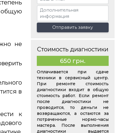
степень
общую
Отправить заявку
жно не
Стоимость диагностики
650 грн.
оверить
Оплачивается при сдаче
техники в сервисный центр.
ельного
При ремонте стоимость
диагностики входит в общую
тится в
стоимость работ. Если ремонт
после диагностики не
проводится, то деньги не
ести к
возвращаются, а остаются за
потраченные нормо-часы
дового
мастера. После выполнения
актике,
диагностики выдается