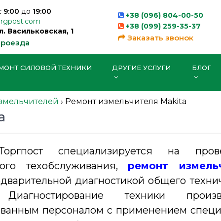
с
9:00
до
19:00
+38 (096) 804-00-50
orgpost.com
+38 (099) 259-35-37
ул. Васильковская, 1
Заказать звонок
проезда
МОНТ СИЛОВОЙ ТЕХНИКИ
ДРУГИЕ УСЛУГИ
БЛОГ
змельчителей
›
Ремонт измельчителя Makita
a
Торгпост специализируется на пров
кого техобслуживания,
ремонт измель
дварительной диагностикой общего техни
. Диагностирование техники произв
ванным персоналом с применением спец