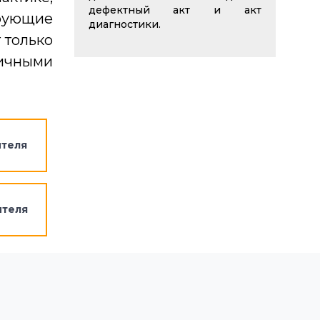
дефектный акт и акт
ирующие
диагностики.
 только
личными
ителя
ителя