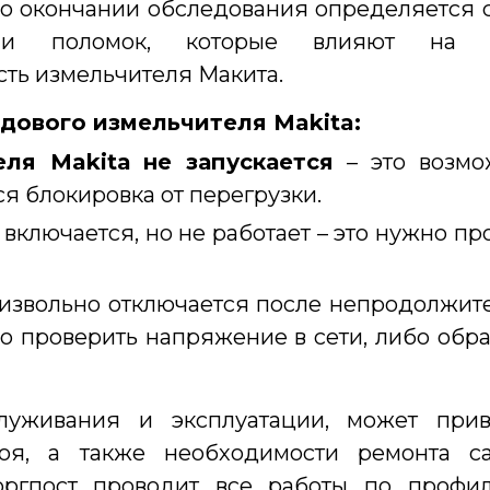
По окончании обследования определяется 
или поломок, которые влияют на 
ть измельчителя Макита.
дового измельчителя Makita:
еля Makita
не запускается
– это возмо
я блокировка от перегрузки.
включается, но не работает – это нужно пр
звольно отключается после непродолжит
о проверить напряжение в сети, либо обра
луживания и эксплуатации, может прив
я, а также необходимости ремонта са
оргпост проводит все работы по профил