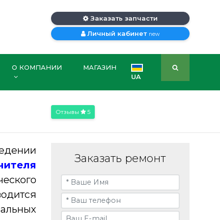
Заказать запчасти
Личный кабинет
new
О КОМПАНИИ
МАГАЗИН
UA
Отзывы
5
едении
Заказать ремонт
чителя
ческого
одится
иальных