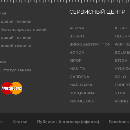
СЕРВИСНЫЙ ЦЕНТР
ика
адовой техники
ALPINA
AL-KO
и балансировка ножей
BOSCH
OLEO-
адовой техники
BRIGGS&STRATTON
PARTN
иловой техники
HONDA
SOLO B
KIPOR
STIGA
зин
MAKITA
HYUND
 статус заказа
GARDENA
SOLO
MARUYAMA
PUBER
HUSQVARNA
STIHL
McCULLOCH
VIKING
ты
Статьи
Публичный договор (оферта)
Facebook