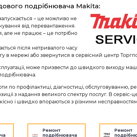
дового подрібнювача Makita:
запускається – це можливо не
кування від перевантаження.
 але не працює – це потрібно
ється після нетривалого часу
гу в мережі або звернутися в сервісний центр Торгпо
сплуатації, може призвести до швидкого виходу ма
 подрібнювача.
ти по профілактиці, діагностиці, обслуговуванню, ре
зиції з надання великого спектру послуг. В сервіс-ц
якісно і швидко впораються з різними несправностя
Ремонт
Ремонт
ча
подрібнювача
подрібн