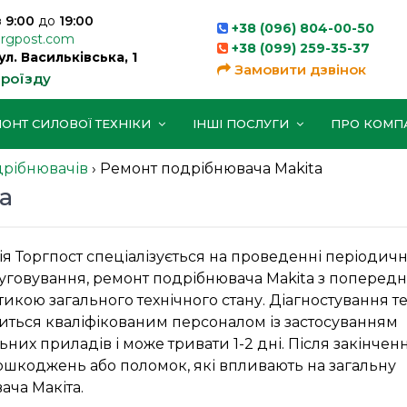
з
9:00
до
19:00
+38 (096) 804-00-50
orgpost.com
+38 (099) 259-35-37
вул. Васильківська, 1
Замовити дзвінок
проїзду
ОНТ СИЛОВОЇ ТЕХНІКИ
ІНШІ ПОСЛУГИ
ПРО КОМП
дрібнювачів
›
Ремонт подрібнювача Makita
a
я Торгпост спеціалізується на проведенні періодич
уговування, ремонт подрібнювача Makita з поперед
тикою загального технічного стану. Діагностування т
ться кваліфікованим персоналом із застосуванням
ьних приладів і може тривати 1-2 дні. Після закінчен
ошкоджень або поломок, які впливають на загальну
ача Макіта.