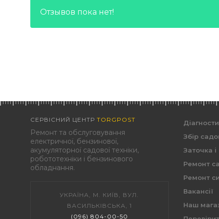
Отзывов пока нет!
СЕРВІСНИЙ ЦЕНТР
TORGPOST
Діагност
Ремонт та обслуговування
Збір садо
електричної, бензинової,
акумуляторної садової техніки,
Заточка і
робототехніки і бензинового
Ремонт са
обладнання.
Ремонт си
Вакансії
УКРАЇНА, М. КИЇВ, ВУЛ.
Наш мага
ВАСИЛЬКІВСЬКА, 1
(096) 804-00-50
Перевірит