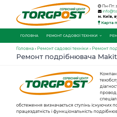
Пн-Пт: 
info@t
м. Київ, 
Карта 
ГОЛОВНА
РЕМОНТ САДОВОЇ ТЕХНІКИ
РЕМ
Головна
›
Ремонт садової техніки
›
Ремонт по
Ремонт подрібнювача Makit
Компані
техобсл
діагнос
проводи
спеціал
обстеження визначається ступінь існуючих п
працездатність і функціональність подрібнюв