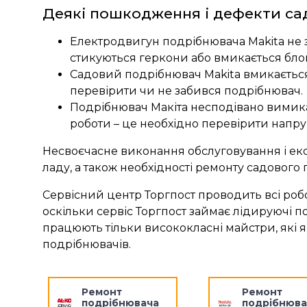
Деякі пошкодження і дефекти са
Електродвигун подрібнювача Makita не 
стикуються геркони або вмикається бло
Садовий подрібнювач Makita вмикається,
перевірити чи не забився подрібнювач.
Подрібнювач Макіта несподівано вимика
роботи – це необхідно перевірити напру
Несвоєчасне виконання обслуговування і ек
ладу, а також необхідності ремонту садового
Сервісний центр Торгпост проводить всі робо
оскільки сервіс Торгпост займає лідируючі по
працюють тільки висококласні майстри, які 
подрібнювачів.
Ремонт
Ремонт
подрібнювача
подрібнюва