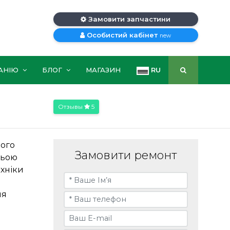
Замовити запчастини
Особистий кабінет
new
АНІЮ
БЛОГ
МАГАЗИН
RU
Отзывы
5
ного
Замовити ремонт
ньою
ехніки
ня