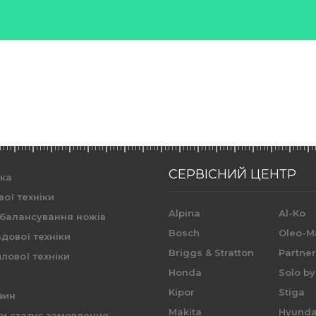
СЕРВІСНИЙ ЦЕНТР
ика
вої техніки
Alpina
Al-Ko
 балансування ножів
Bosch
Oleo-M
дової техніки
Briggs & Stratton
Partne
лової техніки
Honda
Solo by
Kipor
Stiga
зин
Makita
Hyunda
и статус замовлення