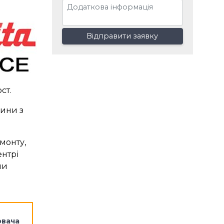
Відправити заявку
ст.
шини з
монту,
ентрі
ми
ювача