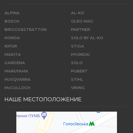
ALPINA
AL-KO
BOSCH
OLEO-MAC
BRIGGS&STRATTON
PARTNER
HONDA
SOLO BY AL-KO
KIPOR
STIGA
MAKITA
HYUNDAI
GARDENA
SOLO
MARUYAMA
PUBERT
HUSQVARNA
STIHL
McCULLOCH
VIKING
НАШЕ МЕСТОПОЛОЖЕНИЕ