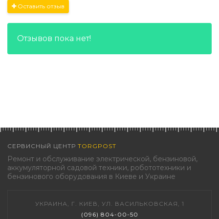
Оставить отзыв
Отзывов пока нет!
СЕРВИСНЫЙ ЦЕНТР
TORGPOST
Ремонт и обслуживание электрической, бензиновой,
аккумуляторной садовой техники, робототехники и
бензинового оборудования в Киеве и Украине
УКРАИНА, Г. КИЕВ, УЛ. ВАСИЛЬКОВСКАЯ, 1
(096) 804-00-50