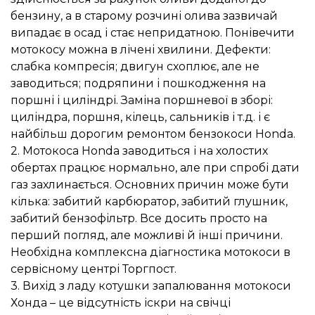
бензину, а в старому розчині олива зазвичай
випадає в осад і стає непридатною. Понівечити
мотокосу можна в лічені хвилини. Дефекти:
слабка компресія; двигун схоплює, але не
заводиться; подряпини і пошкодження на
поршні і циліндрі. Заміна поршневої в зборі:
циліндра, поршня, кілець, сальників і т.д. і є
найбільш дорогим ремонтом бензокоси Honda.
2. Мотокоса Honda заводиться і на холостих
обертах працює нормально, але при спробі дати
газ захлинається. Основних причин може бути
кілька: забитий карбюратор, забитий глушник,
забитий бензофільтр. Все досить просто на
перший погляд, але можливі й інші причини.
Необхідна комплексна діагностика мотокоси в
сервісному центрі Торгпост.
3. Вихід з ладу котушки запалювання мотокоси
Хонда – це відсутність іскри на свічці