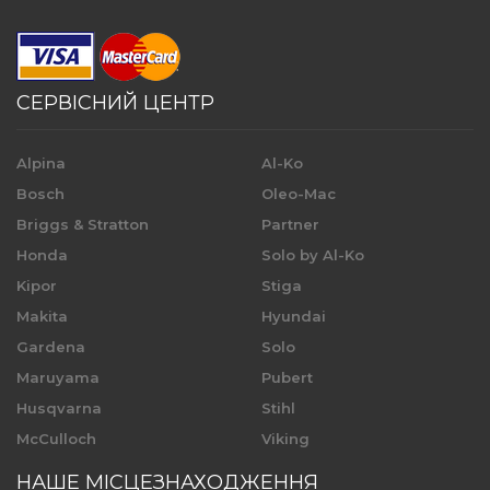
СЕРВІСНИЙ ЦЕНТР
Alpina
Al-Ko
Bosch
Oleo-Mac
Briggs & Stratton
Partner
Honda
Solo by Al-Ko
Kipor
Stiga
Makita
Hyundai
Gardena
Solo
Maruyama
Pubert
Husqvarna
Stihl
McCulloch
Viking
НАШЕ МІСЦЕЗНАХОДЖЕННЯ