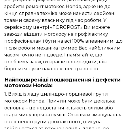
зробити ремонт мотокос Honda, адже не до
кінця справна техніка може нанести серйозні
травми своєму власнику під час роботи. У
сервісному центрі «TORGPOST» Ви можете
завжди віддати мотокосу на профілактику
професіоналам і бути на всі 100% впевненим, що
після роботи механіка тример Вас найближчим
часом точно не підведе. І пам’ятайте, що
проблему завжди краще попередити, ніж
боротися з уже наявною несправністю.
Найпоширеніші пошкодження і дефекти
мотокоси Honda:
1. Вихід із ладу циліндро-поршневої групи
мотокоси Honda. Причин може бути декілька,
основна – це недостатня кількість оливи або
стара минулорічна суміш. Оскільки змащування
поршневої групи двохтактного двигуна
здійснюється за рахунок оливи доданої до