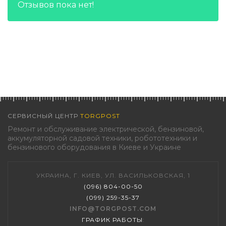
Отзывов пока нет!
СЕРВИСНЫЙ ЦЕНТР
TORGPOST
Ремонт и обслуживание электрической, бензиновой,
аккумуляторной садовой техники, робототехники и
бензинового оборудования в Киеве и Украине
УКРАИНА, Г. КИЕВ, УЛ. ВАСИЛЬКОВСКАЯ, 1
(096) 804-00-50
(099) 259-35-37
INFO@TORGPOST.COM
ГРАФИК РАБОТЫ
: