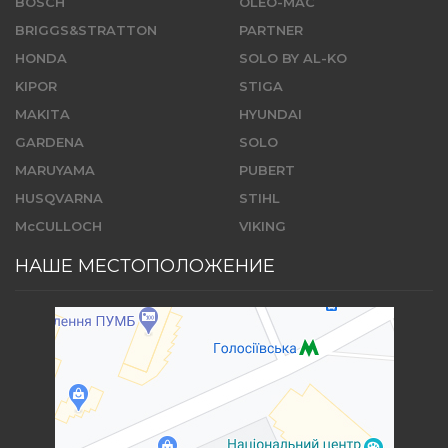
BOSCH
OLEO-MAC
BRIGGS&STRATTON
PARTNER
HONDA
SOLO BY AL-KO
KIPOR
STIGA
MAKITA
HYUNDAI
GARDENA
SOLO
MARUYAMA
PUBERT
HUSQVARNA
STIHL
McCULLOCH
VIKING
НАШЕ МЕСТОПОЛОЖЕНИЕ