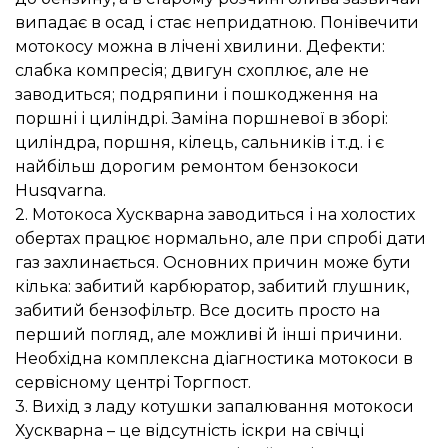
випадає в осад і стає непридатною. Понівечити
мотокосу можна в лічені хвилини. Дефекти:
слабка компресія; двигун схоплює, але не
заводиться; подряпини і пошкодження на
поршні і циліндрі. Заміна поршневої в зборі:
циліндра, поршня, кілець, сальників і т.д. і є
найбільш дорогим ремонтом бензокоси
Husqvarna.
2. Мотокоса Хускварна заводиться і на холостих
обертах працює нормально, але при спробі дати
газ захлинається. Основних причин може бути
кілька: забитий карбюратор, забитий глушник,
забитий бензофільтр. Все досить просто на
перший погляд, але можливі й інші причини.
Необхідна комплексна діагностика мотокоси в
сервісному центрі Торгпост.
3. Вихід з ладу котушки запалювання мотокоси
Хускварна – це відсутність іскри на свічці