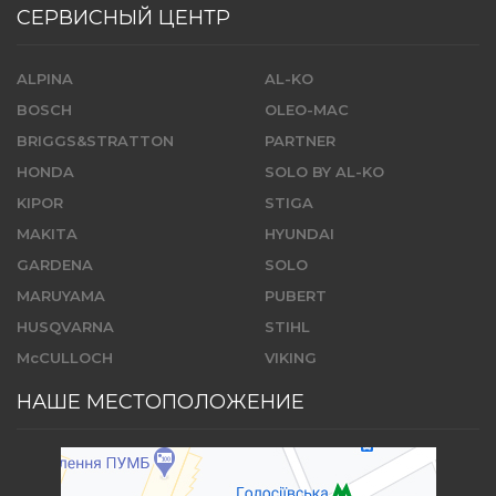
СЕРВИСНЫЙ ЦЕНТР
ALPINA
AL-KO
BOSCH
OLEO-MAC
BRIGGS&STRATTON
PARTNER
HONDA
SOLO BY AL-KO
KIPOR
STIGA
MAKITA
HYUNDAI
GARDENA
SOLO
MARUYAMA
PUBERT
HUSQVARNA
STIHL
McCULLOCH
VIKING
НАШЕ МЕСТОПОЛОЖЕНИЕ