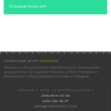
Отзывов пока нет!
СЕРВИСНЫЙ ЦЕНТР
TORGPOST
Ремонт и обслуживание электрической, бензиновой,
аккумуляторной садовой техники, робототехники и
бензинового оборудования в Киеве и Украине
УКРАИНА, Г. КИЕВ, УЛ. ВАСИЛЬКОВСКАЯ, 1
(096) 804-00-50
(099) 259-35-37
INFO@TORGPOST.COM