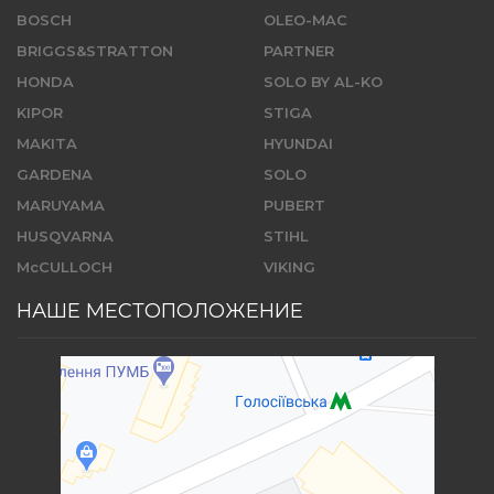
BOSCH
OLEO-MAC
BRIGGS&STRATTON
PARTNER
HONDA
SOLO BY AL-KO
KIPOR
STIGA
MAKITA
HYUNDAI
GARDENA
SOLO
MARUYAMA
PUBERT
HUSQVARNA
STIHL
McCULLOCH
VIKING
НАШЕ МЕСТОПОЛОЖЕНИЕ