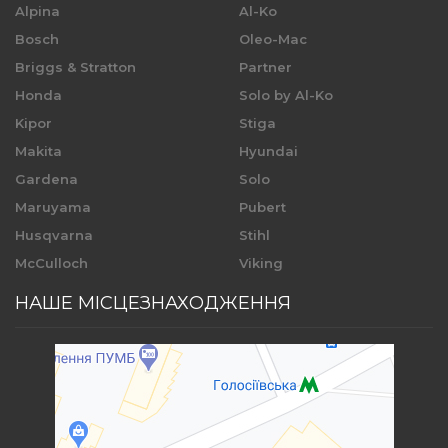
Alpina
Al-Ko
Bosch
Oleo-Mac
Briggs & Stratton
Partner
Honda
Solo by Al-Ko
Kipor
Stiga
Makita
Hyundai
Gardena
Solo
Maruyama
Pubert
Husqvarna
Stihl
McCulloch
Viking
НАШЕ МІСЦЕЗНАХОДЖЕННЯ