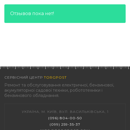
Отзывов пока нет!
СЕРВІСНИЙ ЦЕНТР
TORGPOST
Ремонт та обслуговування електричної, бензинової,
акумуляторної садової техніки, робототехніки і
бензинового обладнання.
УКРАЇНА, М. КИЇВ, ВУЛ. ВАСИЛЬКІВСЬКА, 1
(096) 804-00-50
(099) 259-35-37