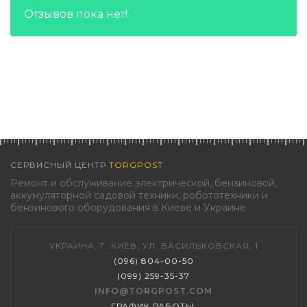
Отзывов пока нет!
СЕРВИСНЫЙ ЦЕНТР
TORGPOST
Ремонт и обслуживание электрической, бензиновой,
аккумуляторной садовой техники, робототехники и
бензинового оборудования в Киеве и Украине
УКРАИНА, Г. КИЕВ, УЛ. ВАСИЛЬКОВСКАЯ, 1
(096) 804-00-50
(099) 259-35-37
INFO@TORGPOST.COM
ГРАФИК РАБОТЫ
: