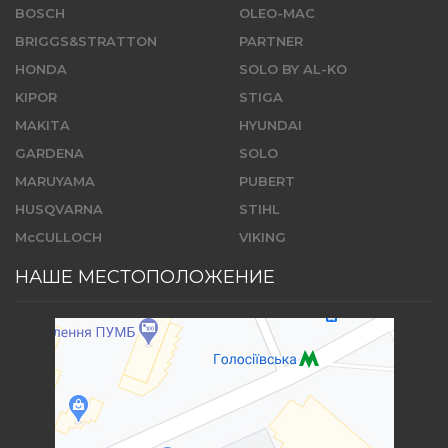
BOSCH
OLEO-MAC
BRIGGS&STRATTON
PARTNER
HONDA
SOLO BY AL-KO
KIPOR
STIGA
MAKITA
HYUNDAI
GARDENA
SOLO
MARUYAMA
PUBERT
HUSQVARNA
STIHL
McCULLOCH
VIKING
НАШЕ МЕСТОПОЛОЖЕНИЕ