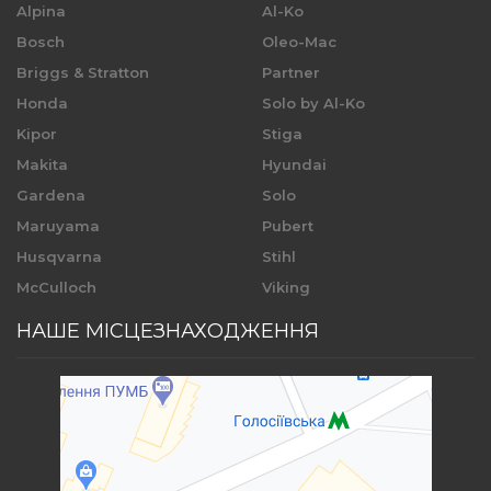
Alpina
Al-Ko
Bosch
Oleo-Mac
Briggs & Stratton
Partner
Honda
Solo by Al-Ko
Kipor
Stiga
Makita
Hyundai
Gardena
Solo
Maruyama
Pubert
Husqvarna
Stihl
McCulloch
Viking
НАШЕ МІСЦЕЗНАХОДЖЕННЯ