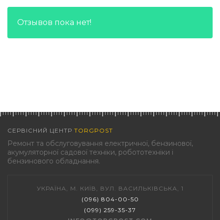
Отзывов пока нет!
СЕРВІСНИЙ ЦЕНТР
TORGPOST
Ремонт та обслуговування електричної, бензинової,
акумуляторної садової техніки, робототехніки і
бензинового обладнання.
УКРАЇНА, М. КИЇВ, ВУЛ. ВАСИЛЬКІВСЬКА, 1
(096) 804-00-50
(099) 259-35-37