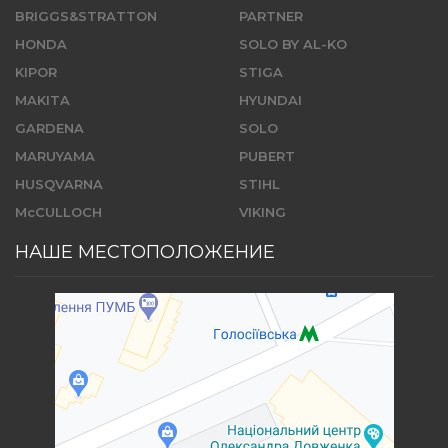
BRIGGS&STRATTON
PARTNER
HONDA
SOLO BY AL-KO
KIPOR
STIGA
MAKITA
HYUNDAI
GARDENA
SOLO
MARUYAMA
PUBERT
HUSQVARNA
STIHL
McCULLOCH
VIKING
НАШЕ МЕСТОПОЛОЖЕНИЕ