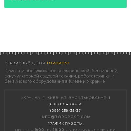
СЕРВИСНЫЙ ЦЕНТР
TORGPOST
Ремонт и обслуживание электрической, бензиновой,
аккумуляторной садовой техники, робототехники и
бензинового оборудования в Киеве и Украине
УКРАИНА, Г. КИЕВ, УЛ. ВАСИЛЬКОВСКАЯ, 1
(096) 804-00-50
(099) 259-35-37
INFO@TORGPOST.COM
ГРАФИК РАБОТЫ
:
ПН-ПТ: С
9:00
ДО
19:00
СБ-ВС: ВЫХОДНЫЕ ДНИ