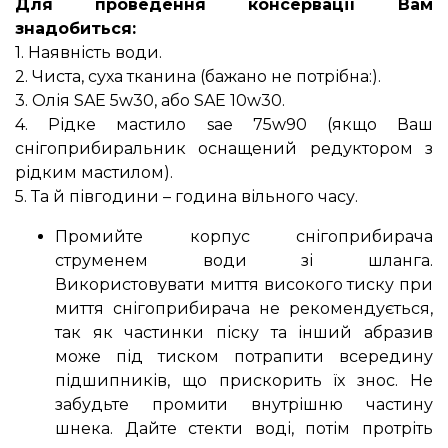
Для проведення консервації Вам
знадобиться:
1. Наявність води.
2. Чиста, суха тканина (бажано не потрібна:).
3. Олія SAE 5w30, або SAE 10w30.
4. Рідке мастило sae 75w90 (якщо Ваш
снігоприбиральник оснащений редуктором з
рідким мастилом).
5. Та й півгодини – година вільного часу.
Промийте корпус снігоприбирача
струменем води зі шланга.
Використовувати миття високого тиску при
миття снігоприбирача не рекомендується,
так як частинки піску та інший абразив
може під тиском потрапити всередину
підшипників, що прискорить їх знос. Не
забудьте промити внутрішню частину
шнека. Дайте стекти воді, потім протріть