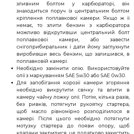
зливним болтом у карбюраторі, він
знаходиться поруч із центральним болтом
кріплення поплавкової камери. Якщо ж її
немає, то злити бензин з карбюратора
можливо відкрутивши центральний болт
поплавкової камери, або завести
снігоприбиральник і дати йому заглухнути
виробивши весь бензин, що залишився, в
поплавковій камері.
Необхідно замінити олію. Використовуйте
олії з маркуванням SAE 5w30 або SAE 0w30.
Для запобігання корозії камери згоряння
необхідно викрутити свічку та влити в
камеру чайну ложку олії. Потім, кілька разів,
без ривків, потягнути рукоятку стартера,
щоб масло рівномірно розподілилося в
камері. Після цього необхідно потягнути
мотузку стартера до появи опору, щоб
клапани закрилися, це додатково захистить