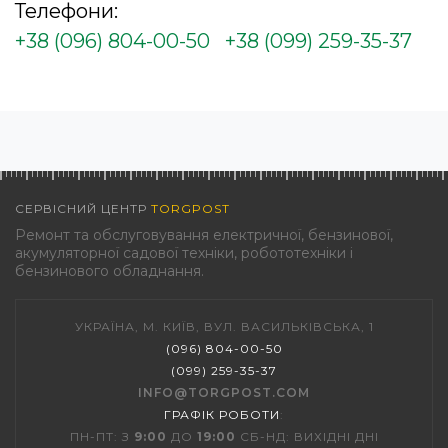
Телефони:
+38 (096) 804-00-50
+38 (099) 259-35-37
СЕРВІСНИЙ ЦЕНТР
TORGPOST
Ремонт та обслуговування електричної, бензинової,
акумуляторної садової техніки, робототехніки і
бензинового обладнання.
УКРАЇНА, М. КИЇВ, ВУЛ. ВАСИЛЬКІВСЬКА, 1
(096) 804-00-50
(099) 259-35-37
INFO@TORGPOST.COM
ГРАФІК РОБОТИ
:
ПН-ПТ: З
9:00
ДО
19:00
СБ-НД: ВИХІДНІ ДНІ