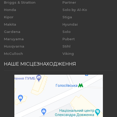
Briggs & Stratton
Partner
Honda
Solo by Al-Ko
Kipor
Stiga
Makita
Hyundai
Gardena
Solo
Maruyama
Pubert
Husqvarna
Stihl
McCulloch
Viking
НАШЕ МІСЦЕЗНАХОДЖЕННЯ