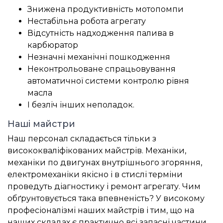
Знижена продуктивність мотопомпи
Нестабільна робота агрегату
Відсутність надходження палива в
карбюратор
Незначні механічні пошкодження
Неконтрольоване спрацьовування
автоматичної системи контролю рівня
масла
І безліч інших неполадок.
Наші майстри
Наш персонал складається тільки з
висококваліфікованих майстрів. Механіки,
механіки по двигунах внутрішнього згоряння,
електромеханіки якісно і в стислі терміни
проведуть діагностику і ремонт агрегату. Чим
обґрунтовується така впевненість? У високому
професіоналізмі наших майстрів і тим, що на
наших складах є практично всі запасні частини