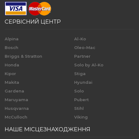
СЕРВІСНИЙ ЦЕНТР
Alpina
Al-Ko
Bosch
Oleo-Mac
Briggs & Stratton
Partner
Honda
Solo by Al-Ko
Kipor
Stiga
Makita
Hyundai
Gardena
Solo
Maruyama
Pubert
Husqvarna
Stihl
McCulloch
Viking
НАШЕ МІСЦЕЗНАХОДЖЕННЯ