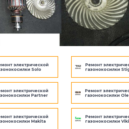
емонт электрической
Ремонт электриче
азонокосилки Solo
газонокосилки Sti
емонт электрической
Ремонт электриче
азонокосилки Partner
газонокосилки Ol
емонт электрической
Ремонт электриче
азонокосилки Makita
газонокосилки Vik