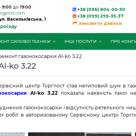
з
9:00
до
19:00
+38 (096) 804-00-50
orgpost.com
+38 (099) 259-35-37
вул. Васильківська, 1
Замовити дзвінок
проїзду
ОНТ СИЛОВОЇ ТЕХНІКИ
ІНШІ ПОСЛУГИ
ПРО КОМП
 ремонт газонокосарки Al-ko 3.22
l-ko 3.22
вісний центр Торгпост став нетиповий шум в газо
нокосарки
Al-ko 3.22
показала наявність такої н
днення газонокосарки і відсутність ретельного чи
них робіт в авторизованому Сервісному центрі Торг