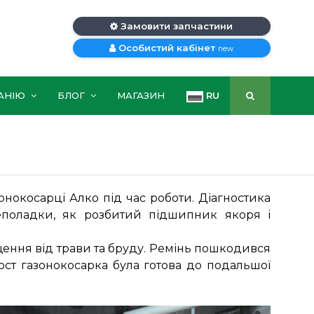
Замовити запчастини
Особистий кабінет
new
АНІЮ
БЛОГ
МАГАЗИН
RU
нокосарці Алко під час роботи. Діагностика
еполадки, як розбитий підшипник якоря і
щення від трави та бруду. Ремінь пошкодився
пост газонокосарка була готова до подальшої