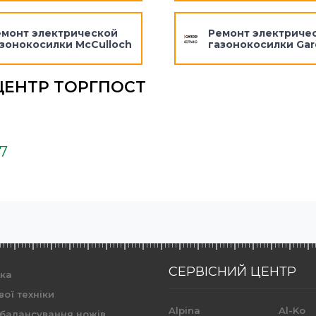
емонт электрической
Ремонт электриче
зонокосилки McCulloch
газонокосилки Ga
ЦЕНТР ТОРГПОСТ
37
СЕРВІСНИЙ ЦЕНТР
ика
вої техніки
Alpina
Al-Ko
 балансування ножів