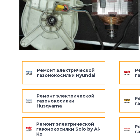
Ремонт электрической
Р
газонокосилки Hyundai
г
Ремонт электрической
Р
газонокосилки
г
Husqvarna
Ремонт электрической
Р
газонокосилки Solo by Al-
г
Ko