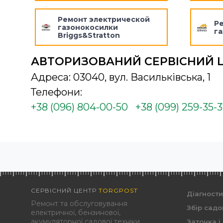
Ремонт электрической
Р
газонокосилки
га
Briggs&Stratton
АВТОРИЗОВАНИЙ СЕРВІСНИЙ 
Адреса: 03040, вул. Васильківська, 1
Телефони:
+38 (096) 804-00-50
+38 (099) 259-35-
СЕРВІСНИЙ ЦЕНТР
TORGPOST
Діагност
Ремонт та обслуговування
Збір садо
електричної, бензинової,
акумуляторної садової техніки,
Заточка і