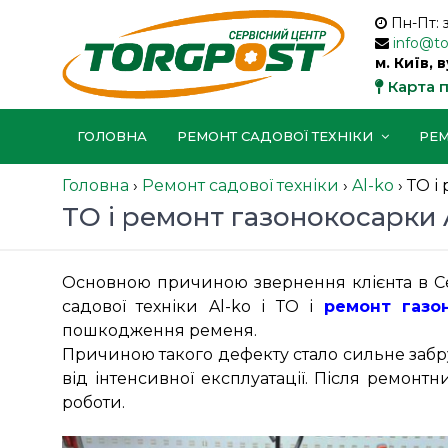
Пн-Пт: 
info@t
м. Київ, 
Карта 
ГОЛОВНА
РЕМОНТ САДОВОЇ ТЕХНІКИ
РЕМ
Головна
›
Ремонт садової техніки
›
Al-ko
›
ТО і
ТО і ремонт газонокосарки A
Основною причиною звернення клієнта в Сер
садової техніки Al-ko і ТО і
ремонт газо
пошкодження ременя.
Причиною такого дефекту стало сильне забру
від інтенсивної експлуатації. Після ремонт
роботи.