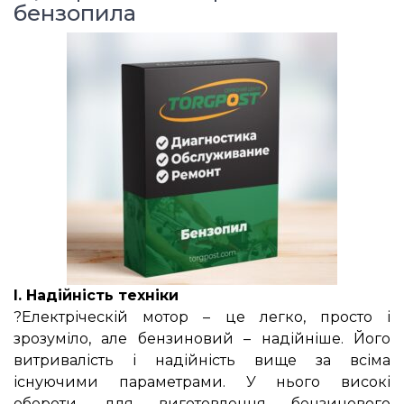
бензопила⠀
I. Надійність техніки
?Електріческій мотор – це легко, просто і
зрозуміло, але бензиновий – надійніше. Його
витривалість і надійність вище за всіма
існуючими параметрами. У нього високі
обороти, для виготовлення бензинового