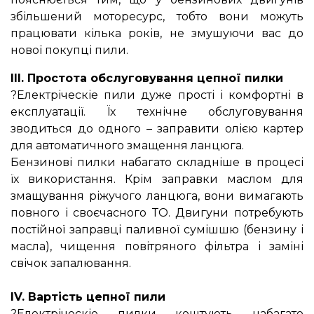
збільшений моторесурс, тобто вони можуть
працювати кілька років, не змушуючи вас до
нової покупці пили.
III. Простота обслуговування цепної пилки
?Електріческіе пили дуже прості і комфортні в
експлуатації. Їх технічне обслуговування
зводиться до одного – заправити олією картер
для автоматичного змащення ланцюга.
Бензинові пилки набагато складніше в процесі
їх використання. Крім заправки маслом для
змащування ріжучого ланцюга, вони вимагають
повного і своєчасного ТО. Двигуни потребують
постійної заправці паливної сумішшю (бензину і
масла), чищення повітряного фільтра і заміні
свічок запалювання.
⠀
IV. Вартість цепної пили
?Електріческіе пилки коштують набагато