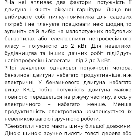
?На неї впливає два фактори: потужність її
двигуна і якість ріжучої гарнітури. Якщо ви
вибираєте собі пилку-помічника для садових
потреб і не плануєте працювати нею щодня, то
зупиніть свій вибір на малопотужних побутових
бензопилах або електропили непрофесійного
класу – потужністю до 2 кВт. Для невеликої
будівництва та інших дачних робіт підійдуть
напівпрофесійні агрегати – від 2 до 3 кВт.
?Прі заявленої однакової потужності мотора,
бензинові двигуни набагато продуктивніше, ніж
електричні. У бензинового двигуна набагато
вище ККД, тобто потужність двигуна майже
повністю передається на ріжучу частину, а ось у
електричного – набагато менше. Менша
продуктивність електропила компенсується їх
невеликою вагою і зручністю роботи.
?Бензопіли часто мають шину більшої довжини.
Діною шиною зручно пиляти товсті дерева або