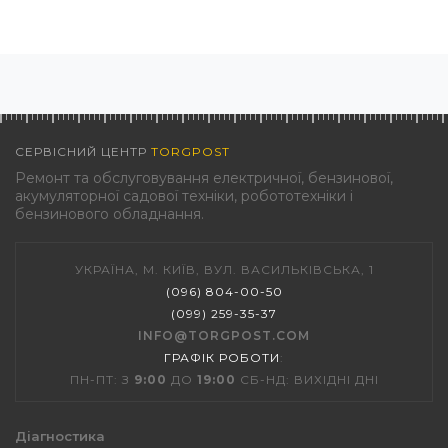
СЕРВІСНИЙ ЦЕНТР
TORGPOST
Ремонт та обслуговування електричної, бензинової,
акумуляторної садової техніки, робототехніки і
бензинового обладнання.
УКРАЇНА, М. КИЇВ, ВУЛ. ВАСИЛЬКІВСЬКА, 1
(096) 804-00-50
(099) 259-35-37
INFO@TORGPOST.COM
ГРАФІК РОБОТИ
:
ПН-ПТ: З
9:00
ДО
19:00
СБ-НД: ВИХІДНІ ДНІ
Діагностика