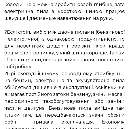
колоди. нею можна зробити розріз глибше, зате
електрична пила з короткою шиною працює
швидше і дає менше навантаження на руки.
⠀
?Еслі стоїть вибір між двома пилами (бензинової
і електричної) з однаковою продуктивністю, то
для невеликих дощок і обрізки гілок краще
брати електропилку, у якій шина коротше. Так ви
збільшите швидкість розпилювання і полегшите
собі роботу.
?Прі сьогоднішньому рекордному стрибку цін
на бензин, електрична та акумуляторна пила
обійдеться дешевше в експлуатації, оскільки не
вимагає постійного затоки бензину, зміни масла і
періодичного техобслуговування або заміни
частин двигуна. Бензинова пила вигідна там
тільки там, де передбачаються значні обсяги
робіт і тривала експлуатація. Економія
пояснюється тим, що у бензинових двигунів