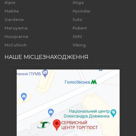
Kipor
Stiga
Makita
Hyundai
Gardena
Solo
Maruyama
Pubert
Husqvarna
Stihl
McCulloch
Viking
НАШЕ МІСЦЕЗНАХОДЖЕННЯ