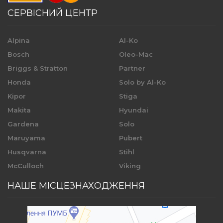
СЕРВІСНИЙ ЦЕНТР
Alpina
Al-Ko
Bosch
Oleo-Mac
Briggs & Stratton
Partner
Honda
Solo by Al-Ko
Kipor
Stiga
Makita
Hyundai
Gardena
Solo
Maruyama
Pubert
Husqvarna
Stihl
McCulloch
Viking
НАШЕ МІСЦЕЗНАХОДЖЕННЯ