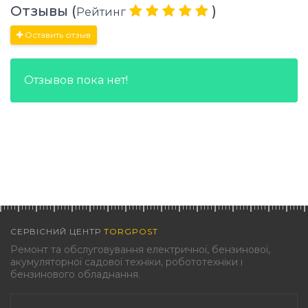
Отзывы (
)
Рейтинг
Оставить отзыв
Отзывов пока нет!
СЕРВІСНИЙ ЦЕНТР
TORGPOST
Ремонт та обслуговування електричної, бензинової,
акумуляторної садової техніки, робототехніки і
бензинового обладнання.