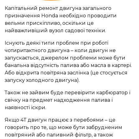
Капітальний ремонт двигуна загального
призначення Honda необхідно проводити
вельми прискіпливо, оскільки це
найважливіший вузол садової техніки.
Існують деякі типи проблем при роботі
чотиритактного двигуна – коли двигун не
запускається, джерелом проблеми може бути
банальна відсутність палива або масла в картері.
Або відкрита повітряна заслінка (це стосується
запуску холодного двигуна).
Також не зайвим буде перевірити карбюратор і
свічку на предмет надходження палива і
наявності іскри.
Якщо 4Т двигун працює з перебоями – це
говорить про те, що може бути забрудненим
повітряний або паливний фільтр, а також