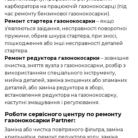
карбюратора на працюючій газонокосарці (під
час ремонту бензинової газонокосарки).
Ремонт стартера газонокосарки
– якщо
з’являються заїдання, несправності поворотної
пружини, обрив шнура стартера, при зносі,
пошкодження або інші несправності деталей
стартера.
Ремонт редуктора газонокосарки
– зовнішня
очистка, зняття вузла з газонокосарки, розбір з
використанням спеціального інструменту,
мийка деталей, заміна зношених або зламаних
деталей, або заміна редуктора в зборі,
встановлення редуктора на газонокосарку,
наступні змащування і регулювання.
Роботи сервісного центру по ремонту
газонокосарки Partner:
Заміна або чистка повітряного фільтра, заміна
крильчатки, ремонт редуктора ходу, заміна