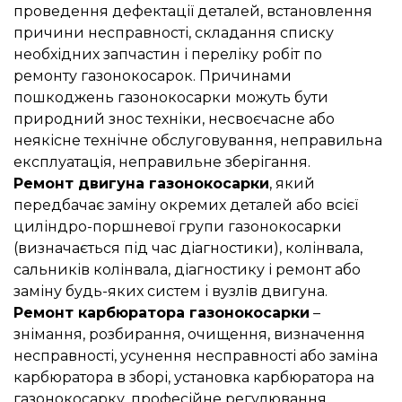
проведення дефектації деталей, встановлення
причини несправності, складання списку
необхідних запчастин і переліку робіт по
ремонту газонокосарок. Причинами
пошкоджень газонокосарки можуть бути
природний знос техніки, несвоєчасне або
неякісне технічне обслуговування, неправильна
експлуатація, неправильне зберігання.
Ремонт двигуна газонокосарки
, який
передбачає заміну окремих деталей або всієї
циліндро-поршневої групи газонокосарки
(визначається під час діагностики), колінвала,
сальників колінвала, діагностику і ремонт або
заміну будь-яких систем і вузлів двигуна.
Ремонт карбюратора газонокосарки
–
знімання, розбирання, очищення, визначення
несправності, усунення несправності або заміна
карбюратора в зборі, установка карбюратора на
газонокосарку, професійне регулювання