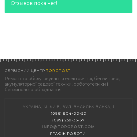
Отзывов пока нет!
СЕРВІСНИЙ ЦЕНТР
TORGPOST
Ремонт та обслуговування електричної, бензинової,
акумуляторної садової техніки, робототехніки і
бензинового обладнання.
УКРАЇНА, М. КИЇВ, ВУЛ. ВАСИЛЬКІВСЬКА, 1
(096) 804-00-50
(099) 259-35-37
INFO@TORGPOST.COM
ГРАФІК РОБОТИ
: