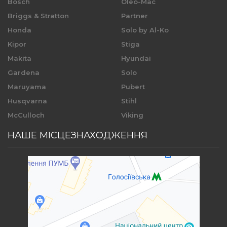
Bosch
Oleo-Mac
Briggs & Stratton
Partner
Honda
Solo by Al-Ko
Kipor
Stiga
Makita
Hyundai
Gardena
Solo
Maruyama
Pubert
Husqvarna
Stihl
McCulloch
Viking
НАШЕ МІСЦЕЗНАХОДЖЕННЯ