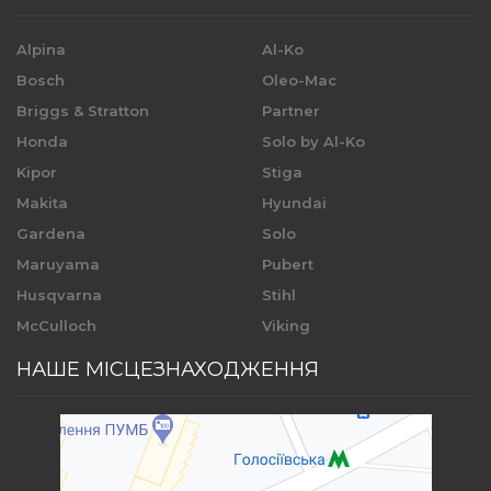
Alpina
Al-Ko
Bosch
Oleo-Mac
Briggs & Stratton
Partner
Honda
Solo by Al-Ko
Kipor
Stiga
Makita
Hyundai
Gardena
Solo
Maruyama
Pubert
Husqvarna
Stihl
McCulloch
Viking
НАШЕ МІСЦЕЗНАХОДЖЕННЯ