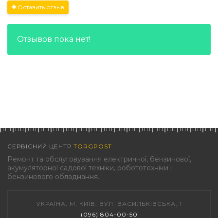
Оставить отзыв
Отзывов пока нет!
СЕРВІСНИЙ ЦЕНТР
TORGPOST
Ремонт та обслуговування електричної, бензинової,
акумуляторної садової техніки, робототехніки і
бензинового обладнання.
УКРАЇНА, М. КИЇВ, ВУЛ. ВАСИЛЬКІВСЬКА, 1
(096) 804-00-50