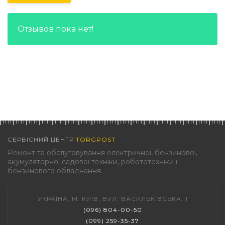
Отзывов пока нет!
СЕРВІСНИЙ ЦЕНТР
TORGPOST
Ремонт та обслуговування електричної, бензинової,
акумуляторної садової техніки, робототехніки і
бензинового обладнання.
УКРАЇНА, М. КИЇВ, ВУЛ. ВАСИЛЬКІВСЬКА, 1
(096) 804-00-50
(099) 259-35-37