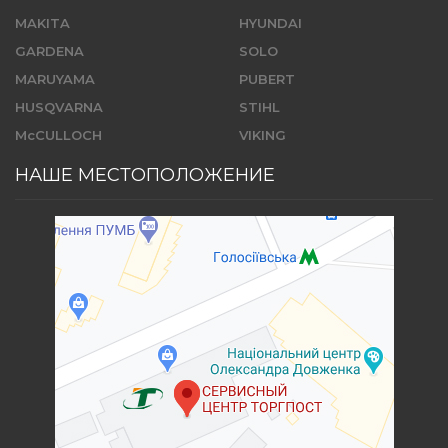
MAKITA
HYUNDAI
GARDENA
SOLO
MARUYAMA
PUBERT
HUSQVARNA
STIHL
McCULLOCH
VIKING
НАШЕ МЕСТОПОЛОЖЕНИЕ