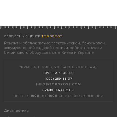
СЕРВИСНЫЙ ЦЕНТР
TORGPOST
Ремонт и обслуживание электрической, бензиновой,
аккумуляторной садовой техники, робототехники и
бензинового оборудования в Киеве и Украине
УКРАИНА, Г. КИЕВ, УЛ. ВАСИЛЬКОВСКАЯ, 1
(096) 804-00-50
(099) 259-35-37
INFO@TORGPOST.COM
ГРАФИК РАБОТЫ
:
ПН-ПТ: С
9:00
ДО
19:00
СБ-ВС: ВЫХОДНЫЕ ДНИ
Диагностика