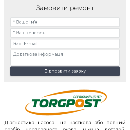
Замовити ремонт
Відправити заявку
Діагностика насоса– це часткова або повний
розбір несправного вузла, мийка деталей,