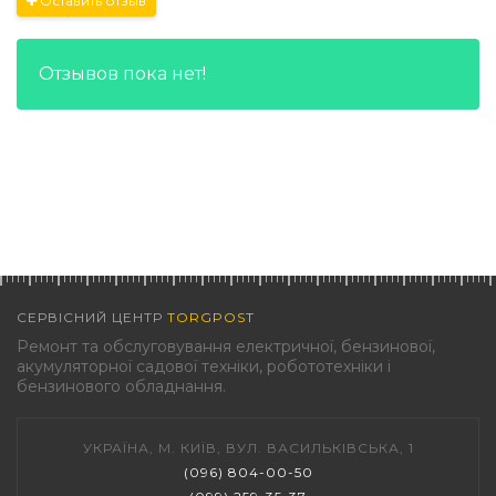
Оставить отзыв
Отзывов пока нет!
СЕРВІСНИЙ ЦЕНТР
TORGPOST
Ремонт та обслуговування електричної, бензинової,
акумуляторної садової техніки, робототехніки і
бензинового обладнання.
УКРАЇНА, М. КИЇВ, ВУЛ. ВАСИЛЬКІВСЬКА, 1
(096) 804-00-50