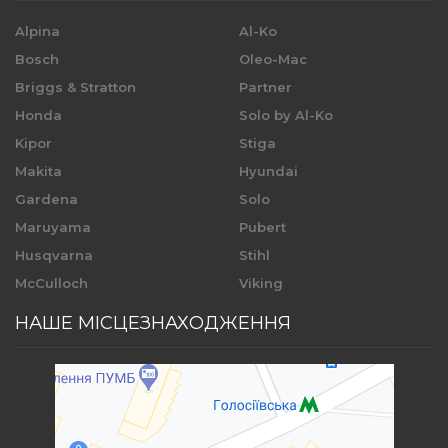
Alpina
Al-Ko
Bosch
Oleo-Mac
Briggs & Stratton
Partner
Honda
Solo by Al-Ko
Kipor
Stiga
Makita
Hyundai
Gardena
Solo
Maruyama
Pubert
Husqvarna
Stihl
McCulloch
Viking
НАШЕ МІСЦЕЗНАХОДЖЕННЯ