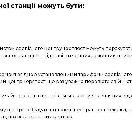
ої станції можуть бути:
айстри сервісного центру Торгпост можуть порахуват
насосної станції. На підставі цих даних замовник при
в ремонт згідно з установленими тарифами сервісног
ий центр Торгпост, ще раз уважно перевірте свій інс
зазвичай є розділ з переліком можливих незначних від
ому центрі не будуть виявлені несправності техніки,
 згідно встановлених тарифів.