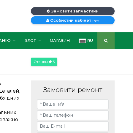
Замовити запчастини
Особистий кабінет
new
АНІЮ
БЛОГ
МАГАЗИН
RU
Отзывы
5
р
Замовити ремонт
деталей,
бхідних
альних
реважно