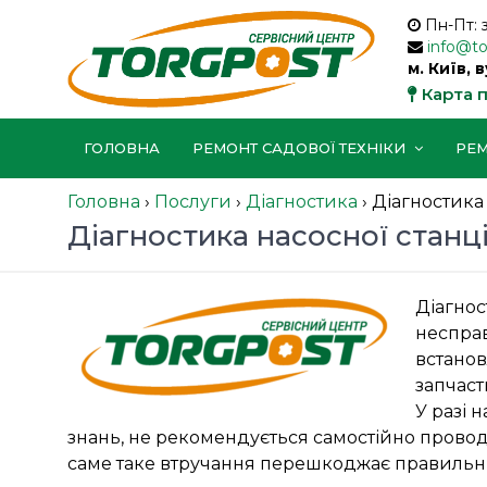
Пн-Пт: 
info@t
м. Київ, 
Карта 
ГОЛОВНА
РЕМОНТ САДОВОЇ ТЕХНІКИ
РЕМ
Головна
›
Послуги
›
Діагностика
›
Діагностика 
Діагностика насосної станці
Діагнос
несправ
встанов
запчасти
У разі 
знань, не рекомендується самостійно прово
саме таке втручання перешкоджає правильній