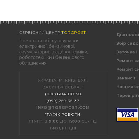
СЕРВІСНИЙ ЦЕНТР
TORGPOST
Діагност
Ремонт та обслуговування
Збір садо
електричної, бензинової,
акумуляторної садової техніки,
Заточка і
робототехніки і бензинового
Ремонт са
обладнання.
Ремонт си
Вакансії
УКРАЇНА, М. КИЇВ, ВУЛ.
Наш мага
ВАСИЛЬКІВСЬКА, 1
(096) 804-00-50
Перевірит
(099) 259-35-37
INFO@TORGPOST.COM
ГРАФІК РОБОТИ
:
ПН-ПТ: З
9:00
ДО
19:00
СБ-НД:
ВИХІДНІ ДНІ