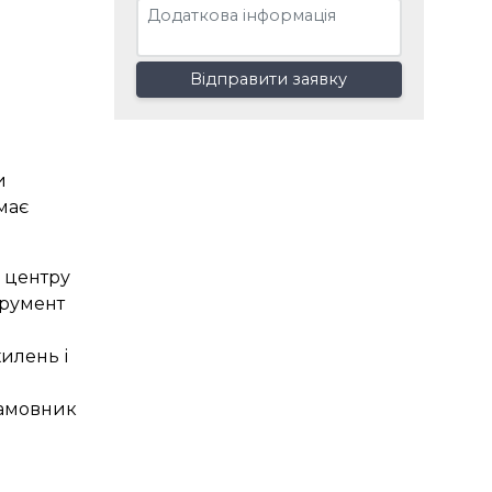
Відправити заявку
и
ймає
о центру
трумент
хилень і
 замовник