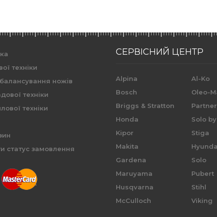
СЕРВІСНИЙ ЦЕНТР
ика
вої техніки
Alpina
Al-Ko
 балансування ножів
Bosch
Oleo-M
дової техніки
Briggs & Stratton
Partne
лової техніки
Honda
Solo by
Kipor
Stiga
зин
Makita
Hyunda
и статус замовлення
Gardena
Solo
Maruyama
Pubert
Husqvarna
Stihl
McCulloch
Viking