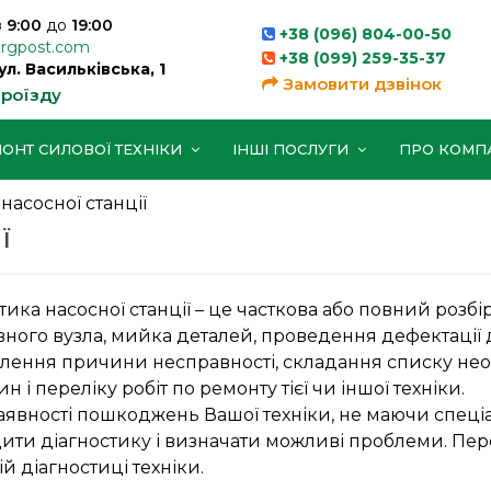
з
9:00
до
19:00
+38 (096) 804-00-50
orgpost.com
+38 (099) 259-35-37
вул. Васильківська, 1
Замовити дзвінок
проїзду
ОНТ СИЛОВОЇ ТЕХНІКИ
ІНШІ ПОСЛУГИ
ПРО КОМП
насосної станції
ї
тика насосної станції – це часткова або повний розбі
ного вузла, мийка деталей, проведення дефектації 
лення причини несправності, складання списку нео
н і переліку робіт по ремонту тієї чи іншої техніки.
наявності пошкоджень Вашої техніки, не маючи спеці
дити діагностику і визначати можливі проблеми. Пе
 діагностиці техніки.