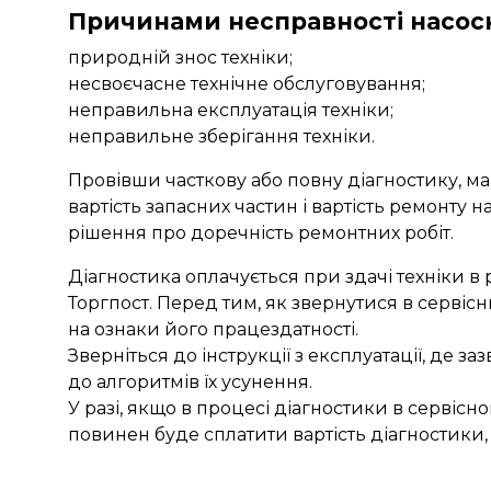
Причинами несправності насосн
природній знос техніки;
несвоєчасне технічне обслуговування;
неправильна експлуатація техніки;
неправильне зберігання техніки.
Провівши часткову або повну діагностику, м
вартість запасних частин і вартість ремонту 
рішення про доречність ремонтних робіт.
Діагностика оплачується при здачі техніки 
Торгпост. Перед тим, як звернутися в сервісн
на ознаки його працездатності.
Зверніться до інструкції з експлуатації, де 
до алгоритмів їх усунення.
У разі, якщо в процесі діагностики в сервісн
повинен буде сплатити вартість діагностики,